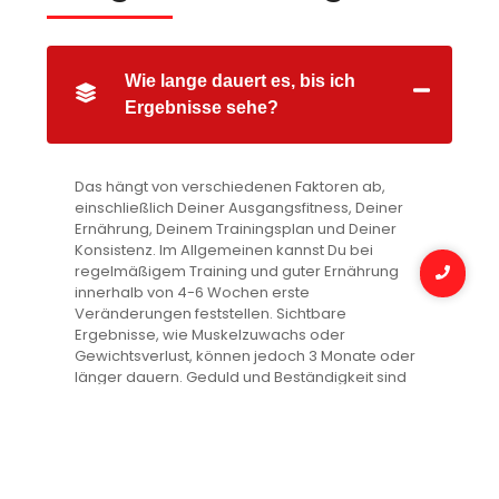
Wie lange dauert es, bis ich
Ergebnisse sehe?
Das hängt von verschiedenen Faktoren ab,
einschließlich Deiner Ausgangsfitness, Deiner
Ernährung, Deinem Trainingsplan und Deiner
Konsistenz. Im Allgemeinen kannst Du bei
regelmäßigem Training und guter Ernährung
innerhalb von 4-6 Wochen erste
Veränderungen feststellen. Sichtbare
Ergebnisse, wie Muskelzuwachs oder
Gewichtsverlust, können jedoch 3 Monate oder
länger dauern. Geduld und Beständigkeit sind
der Schlüssel zum Erfolg.
Wie oft sollte ich meine